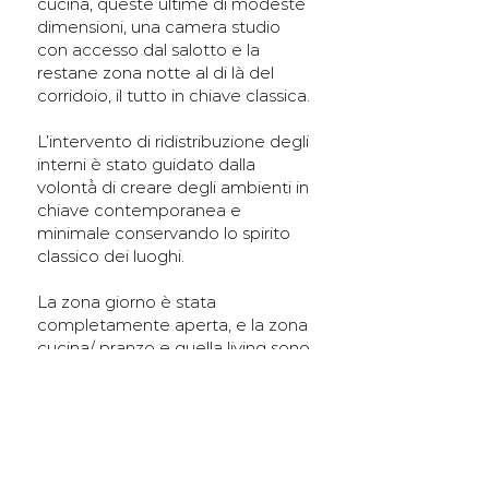
cucina, queste ultime di modeste
dimensioni, una camera studio
con accesso dal salotto e la
restane zona notte al di là del
corridoio, il tutto in chiave classica.
L’intervento di ridistribuzione degli
interni è stato guidato dalla
volontà̀ di creare degli ambienti in
chiave contemporanea e
minimale conservando lo spirito
classico dei luoghi.
La zona giorno è stata
completamente aperta, e la zona
cucina/ pranzo e quella living sono
state del tutto ribaltate, così da
avere gli spazi di servizio con
affaccio su una corte più interna al
contrario del salotto che assume
una posizione di privilegio con una
apertura sulla strada di accesso